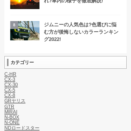
れ?車内の様子を徹底解説!
ジムニーの人気色は?色選びに悩
8
む方が後悔しないカラーランキン
グ2022!
カテゴリー
C-HR
CX-3
CX-30
CX-5
CX-8
GRヤリス
GTR
MIRAI
N-BOX
N-ONE
NDロードスター