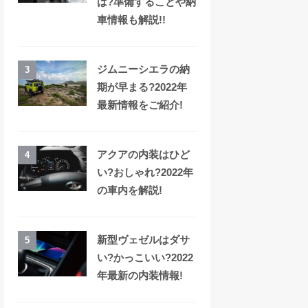
は?準備することや納
車情報も解説!!
ジムニーシエラの納
3
期が早まる?2022年
最新情報をご紹介!
アクアの内装はひど
4
い?おしゃれ?2022年
の車内を解説!
新型ヴェゼルはダサ
5
い?かっこいい?2022
年最新の内装情報!