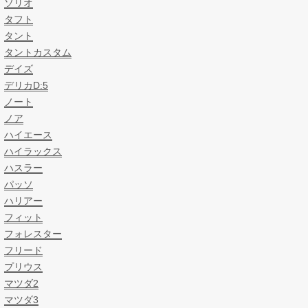
ソリオ
タフト
タント
タントカスタム
デイズ
デリカD:5
ノート
ノア
ハイエース
ハイラックス
ハスラー
パッソ
ハリアー
フィット
フォレスター
フリード
プリウス
マツダ2
マツダ3