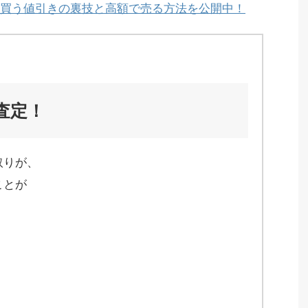
買う値引きの裏技と高額で売る方法を公開中！
査定！
取りが、
ことが
、