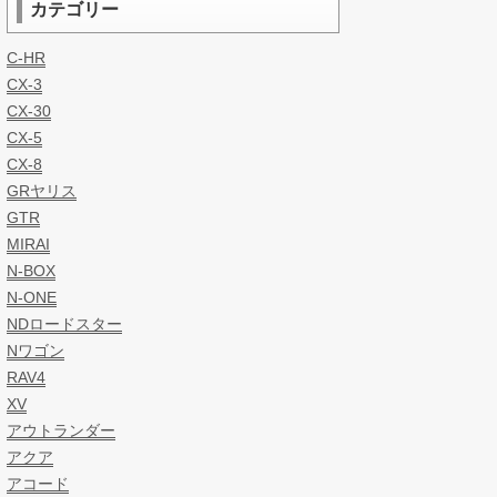
カテゴリー
C-HR
CX-3
CX-30
CX-5
CX-8
GRヤリス
GTR
MIRAI
N-BOX
N-ONE
NDロードスター
Nワゴン
RAV4
XV
アウトランダー
アクア
アコード