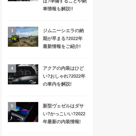
は?準備することや納
車情報も解説!!
ジムニーシエラの納
3
期が早まる?2022年
最新情報をご紹介!
アクアの内装はひど
4
い?おしゃれ?2022年
の車内を解説!
新型ヴェゼルはダサ
5
い?かっこいい?2022
年最新の内装情報!