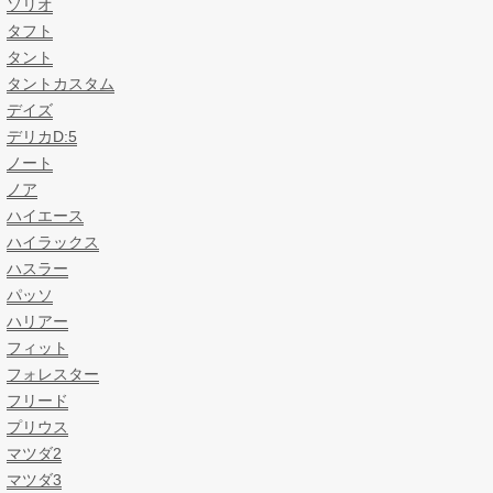
ソリオ
タフト
タント
タントカスタム
デイズ
デリカD:5
ノート
ノア
ハイエース
ハイラックス
ハスラー
パッソ
ハリアー
フィット
フォレスター
フリード
プリウス
マツダ2
マツダ3