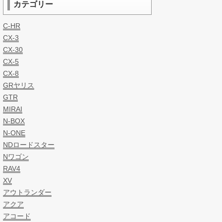
カテゴリー
C-HR
CX-3
CX-30
CX-5
CX-8
GRヤリス
GTR
MIRAI
N-BOX
N-ONE
NDロードスター
Nワゴン
RAV4
XV
アウトランダー
アクア
アコード