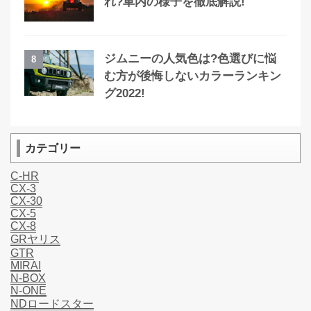
れ?車内の様子を徹底解説!
ジムニーの人気色は?色選びに悩
8
む方が後悔しないカラーランキン
グ2022!
カテゴリー
C-HR
CX-3
CX-30
CX-5
CX-8
GRヤリス
GTR
MIRAI
N-BOX
N-ONE
NDロードスター