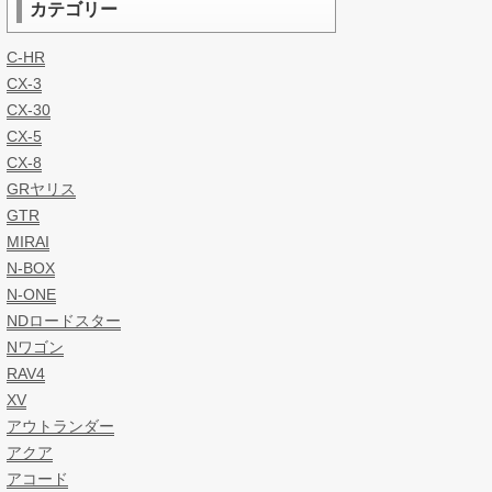
カテゴリー
C-HR
CX-3
CX-30
CX-5
CX-8
GRヤリス
GTR
MIRAI
N-BOX
N-ONE
NDロードスター
Nワゴン
RAV4
XV
アウトランダー
アクア
アコード