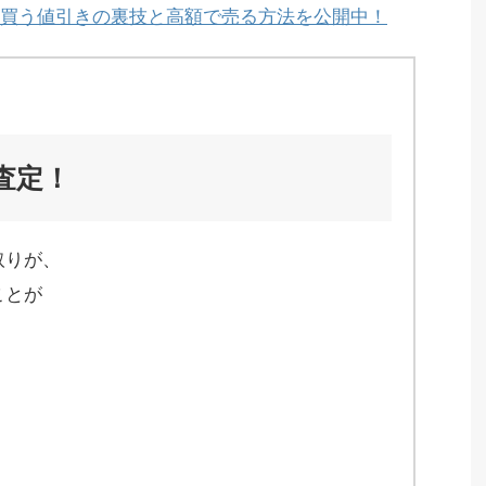
買う値引きの裏技と高額で売る方法を公開中！
査定！
取りが、
ことが
、