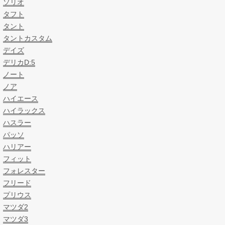
ソリオ
タフト
タント
タントカスタム
デイズ
デリカD:5
ノート
ノア
ハイエース
ハイラックス
ハスラー
パッソ
ハリアー
フィット
フォレスター
フリード
プリウス
マツダ2
マツダ3