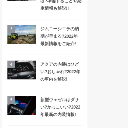
は?準備することや納
車情報も解説!!
ジムニーシエラの納
3
期が早まる?2022年
最新情報をご紹介!
アクアの内装はひど
4
い?おしゃれ?2022年
の車内を解説!
新型ヴェゼルはダサ
5
い?かっこいい?2022
年最新の内装情報!