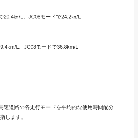
.4㎞/L、JC08モードで24.2㎞/L
4km/L、JC08モードで36.8km/L
、高速道路の各走行モードを平均的な使用時間配分
指します。