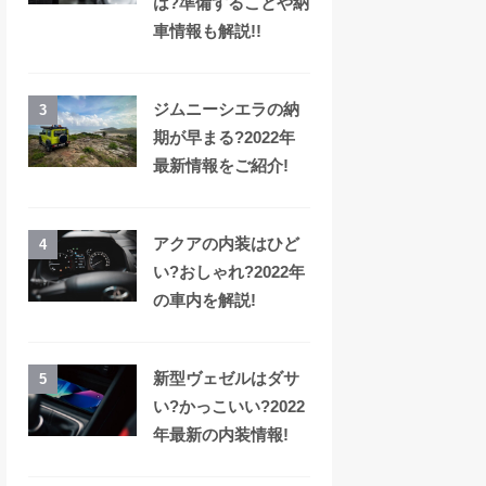
は?準備することや納
車情報も解説!!
ジムニーシエラの納
3
期が早まる?2022年
最新情報をご紹介!
アクアの内装はひど
4
い?おしゃれ?2022年
の車内を解説!
新型ヴェゼルはダサ
5
い?かっこいい?2022
年最新の内装情報!