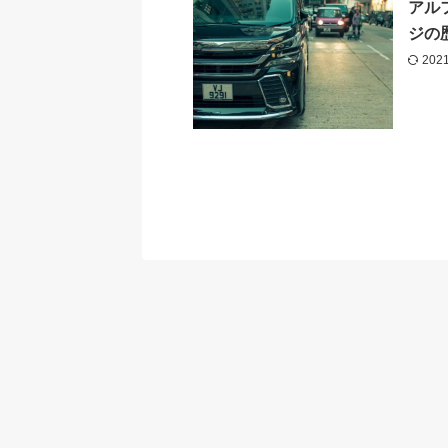
アル
ジの
202