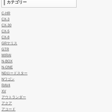
カテゴリー
C-HR
CX-3
CX-30
CX-5
CX-8
GRヤリス
GTR
MIRAI
N-BOX
N-ONE
NDロードスター
Nワゴン
RAV4
XV
アウトランダー
アクア
アコード