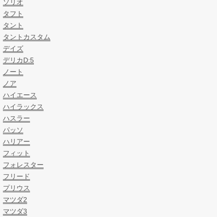
ソリオ
タフト
タント
タントカスタム
デイズ
デリカD:5
ノート
ノア
ハイエース
ハイラックス
ハスラー
パッソ
ハリアー
フィット
フォレスター
フリード
プリウス
マツダ2
マツダ3