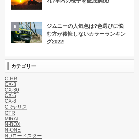
れ?車内の様子を徹底解説!
ジムニーの人気色は?色選びに悩
8
む方が後悔しないカラーランキン
グ2022!
カテゴリー
C-HR
CX-3
CX-30
CX-5
CX-8
GRヤリス
GTR
MIRAI
N-BOX
N-ONE
NDロードスター