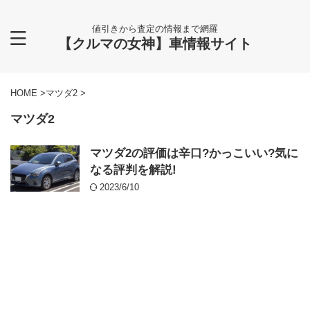
値引きから査定の情報まで網羅
【クルマの女神】車情報サイト
HOME
>
マツダ2
>
マツダ2
マツダ2の評価は辛口?かっこいい?気に
なる評判を解説!
2023/6/10