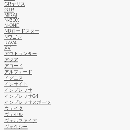
GRヤリス
GTR
MIRAI
N-BOX
N-ONE
NDロードスター
Nワゴン
RAV4
XV
アウトランダー
アクア
アコード
アルファード
イグニス
インサイト
インプレッサ
インプレッサG4
インプレッサスポーツ
ウェイク
ヴェゼル
ヴェルファイア
ヴォクシー