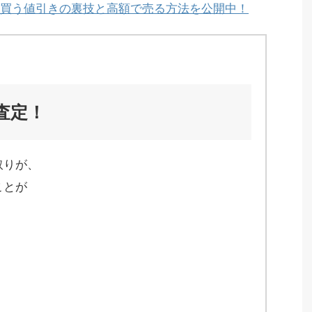
買う値引きの裏技と高額で売る方法を公開中！
査定！
取りが、
ことが
、