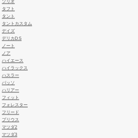
ソリオ
タフト
タント
タントカスタム
デイズ
デリカD:5
ノート
ノア
ハイエース
ハイラックス
ハスラー
パッソ
ハリアー
フィット
フォレスター
フリード
プリウス
マツダ2
マツダ3