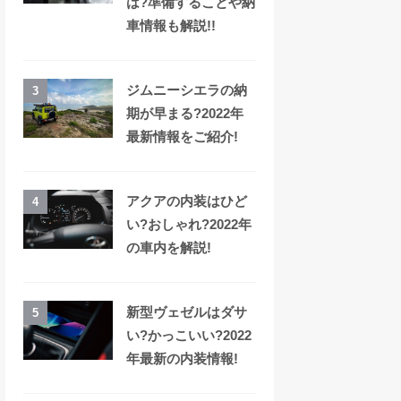
は?準備することや納
車情報も解説!!
ジムニーシエラの納
3
期が早まる?2022年
最新情報をご紹介!
アクアの内装はひど
4
い?おしゃれ?2022年
の車内を解説!
新型ヴェゼルはダサ
5
い?かっこいい?2022
年最新の内装情報!