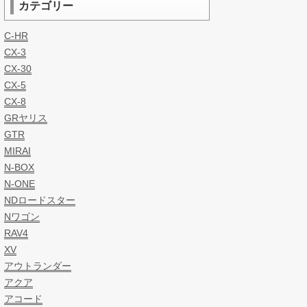
カテゴリー
C-HR
CX-3
CX-30
CX-5
CX-8
GRヤリス
GTR
MIRAI
N-BOX
N-ONE
NDロードスター
Nワゴン
RAV4
XV
アウトランダー
アクア
アコード