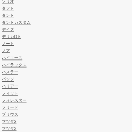
ソリオ
タフト
タント
タントカスタム
デイズ
デリカD:5
ノート
ノア
ハイエース
ハイラックス
ハスラー
パッソ
ハリアー
フィット
フォレスター
フリード
プリウス
マツダ2
マツダ3