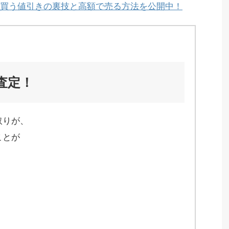
買う値引きの裏技と高額で売る方法を公開中！
査定！
取りが、
ことが
、