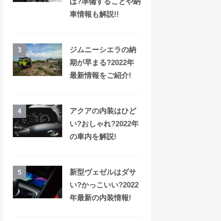
は?準備することや納
車情報も解説!!
ジムニーシエラの納
3
期が早まる?2022年
最新情報をご紹介!
アクアの内装はひど
4
い?おしゃれ?2022年
の車内を解説!
新型ヴェゼルはダサ
5
い?かっこいい?2022
年最新の内装情報!