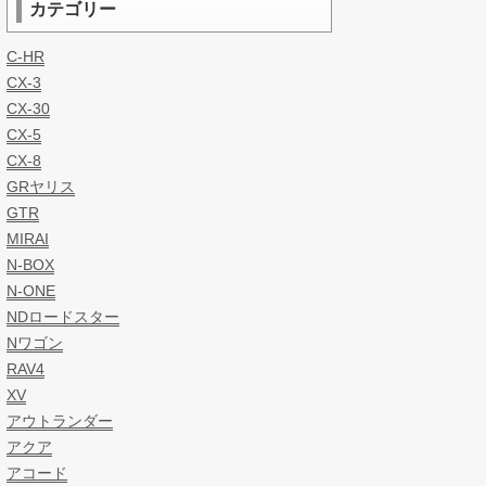
カテゴリー
C-HR
CX-3
CX-30
CX-5
CX-8
GRヤリス
GTR
MIRAI
N-BOX
N-ONE
NDロードスター
Nワゴン
RAV4
XV
アウトランダー
アクア
アコード