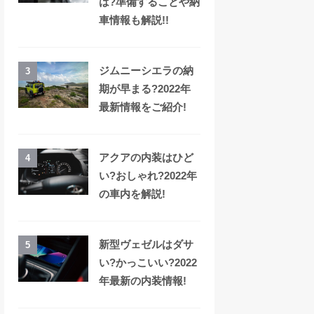
は?準備することや納
車情報も解説!!
ジムニーシエラの納
3
期が早まる?2022年
最新情報をご紹介!
アクアの内装はひど
4
い?おしゃれ?2022年
の車内を解説!
新型ヴェゼルはダサ
5
い?かっこいい?2022
年最新の内装情報!