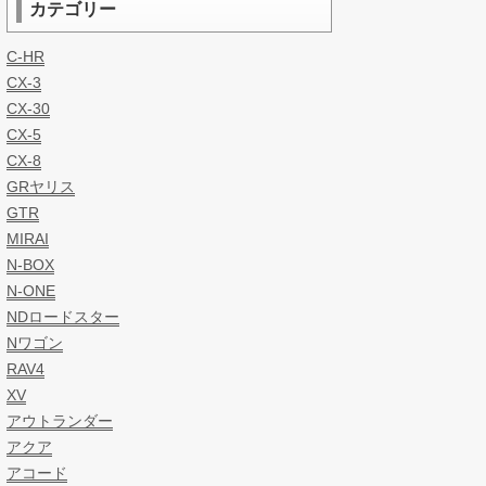
カテゴリー
C-HR
CX-3
CX-30
CX-5
CX-8
GRヤリス
GTR
MIRAI
N-BOX
N-ONE
NDロードスター
Nワゴン
RAV4
XV
アウトランダー
アクア
アコード