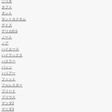
ソリオ
タフト
タント
タントカスタム
デイズ
デリカD:5
ノート
ノア
ハイエース
ハイラックス
ハスラー
パッソ
ハリアー
フィット
フォレスター
フリード
プリウス
マツダ2
マツダ3