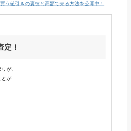
買う値引きの裏技と高額で売る方法を公開中！
査定！
取りが、
ことが
、