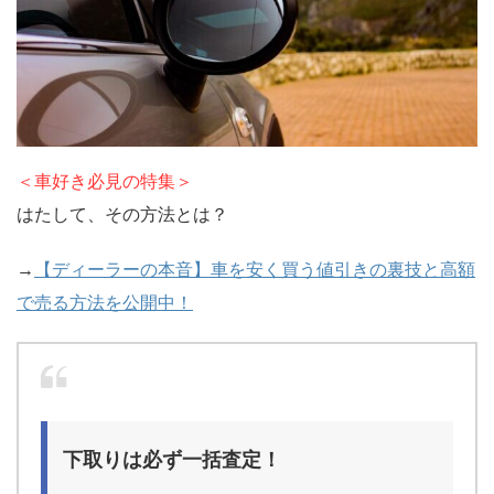
＜車好き必見の特集＞
はたして、その方法とは？
→
【ディーラーの本音】車を安く買う値引きの裏技と高額
で売る方法を公開中！
下取りは必ず一括査定！